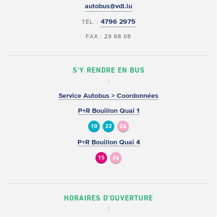
autobus@vdl.lu
4796 2975
TÉL. :
FAX : 29 68 08
S'Y RENDRE EN BUS
Service Autobus > Coordonnées
P+R Bouillon Quai 1
10
22
24
P+R Bouillon Quai 4
15
24
HORAIRES D'OUVERTURE