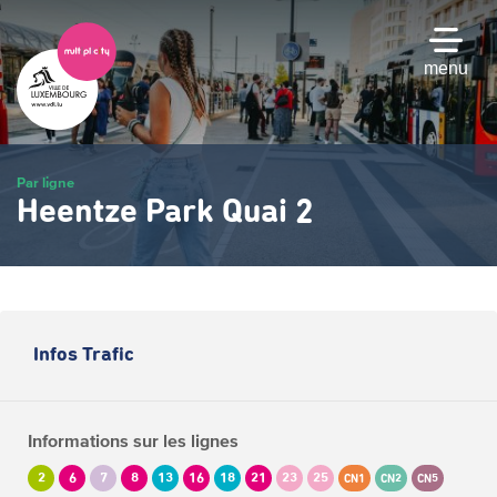
Passer
au
contenu
menu
principal
Par ligne
Heentze Park Quai 2
Infos Trafic
Informations sur les lignes
2
6
7
8
13
16
18
21
23
25
CN1
CN2
CN5