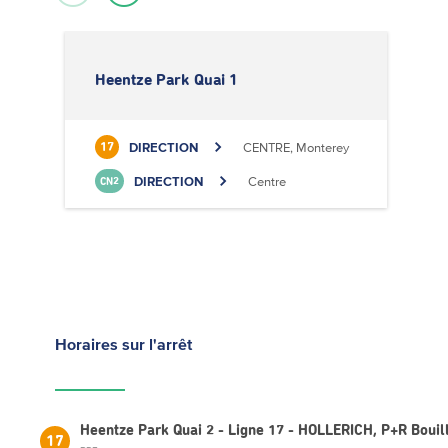
Heentze Park Quai 1
H
DIRECTION
CENTRE, Monterey
17
DIRECTION
Centre
CN2
Horaires
sur l'arrêt
Heentze Park Quai 2 - Ligne 17 - HOLLERICH, P+R Bouil
17