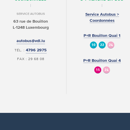
SERVICE AUTOBUS
Service Autobus >
Coordonnées
63 rue de Bouillon
L-1248 Luxembourg
P+R Bouillon Quai 1
autobus@vdl.lu
10
22
24
4796 2975
TÉL. :
FAX : 29 68 08
P+R Bouillon Quai 4
15
24