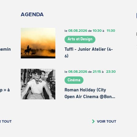
AGENDA
08.08.2026
10:30
11:30
le
de
à
Arts et Design
chemin
Tuffi - Junior Atelier (4-
6)
08.08.2026
21:15
23:30
le
de
à
Cinéma
p » à
Roman Holiday (City
Open Air Cinema @Bon…
R TOUT
VOIR TOUT