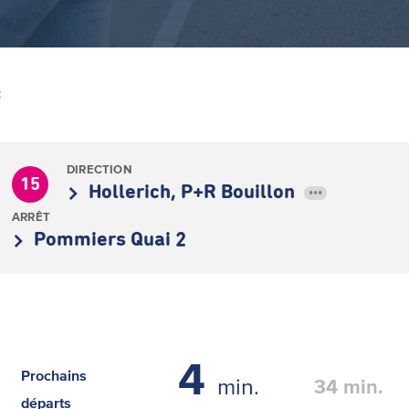
Z
DIRECTION
15
Hollerich, P+R Bouillon
•••
ARRÊT
Pommiers Quai 2
14
Prochains
min.
34
min.
départs