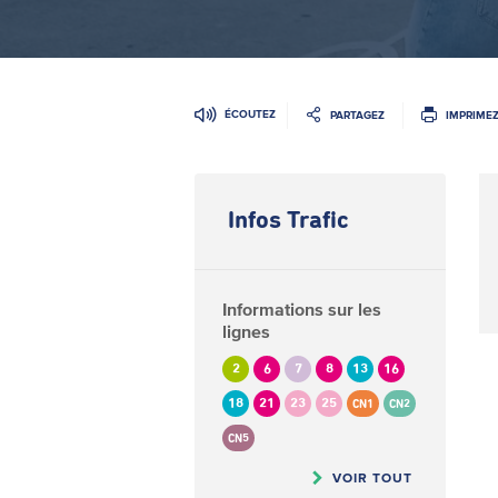
ÉCOUTEZ
PARTAGEZ
IMPRIME
Infos Trafic
Informations sur les
lignes
2
6
7
8
13
16
18
21
23
25
CN1
CN2
CN5
VOIR TOUT