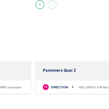
Pommiers Quai 2
MM, Ierzkaulen
DIRECTION
HOLLERICH, P+R Boui
15