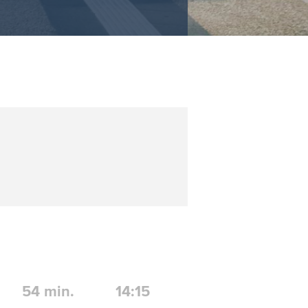
54
min.
14:15