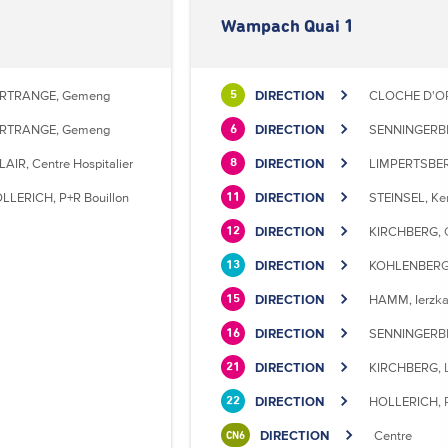
Wampach Quai 1
RTRANGE, Gemeng
DIRECTION
CLOCHE D'OR
5
RTRANGE, Gemeng
DIRECTION
SENNINGERBE
6
LAIR, Centre Hospitalier
DIRECTION
LIMPERTSBERG
8
LLERICH, P+R Bouillon
DIRECTION
STEINSEL, Ke
11
DIRECTION
KIRCHBERG, C
12
DIRECTION
KOHLENBERG,
13
DIRECTION
HAMM, Ierzka
15
DIRECTION
SENNINGERBE
16
DIRECTION
KIRCHBERG, L
21
DIRECTION
HOLLERICH, P
22
DIRECTION
Centre
CN6