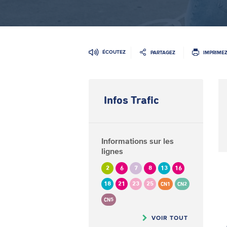
ÉCOUTEZ
PARTAGEZ
IMPRIME
Infos Trafic
Informations sur les
lignes
2
6
7
8
13
16
18
21
23
25
CN1
CN2
CN5
VOIR TOUT