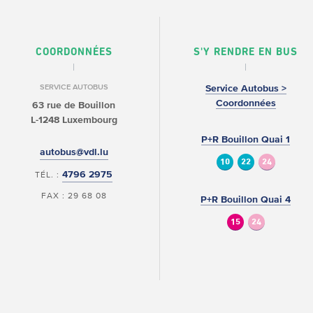
COORDONNÉES
S'Y RENDRE EN BUS
SERVICE AUTOBUS
Service Autobus >
Coordonnées
63 rue de Bouillon
L-1248 Luxembourg
P+R Bouillon Quai 1
autobus@vdl.lu
10
22
24
4796 2975
TÉL. :
FAX : 29 68 08
P+R Bouillon Quai 4
15
24