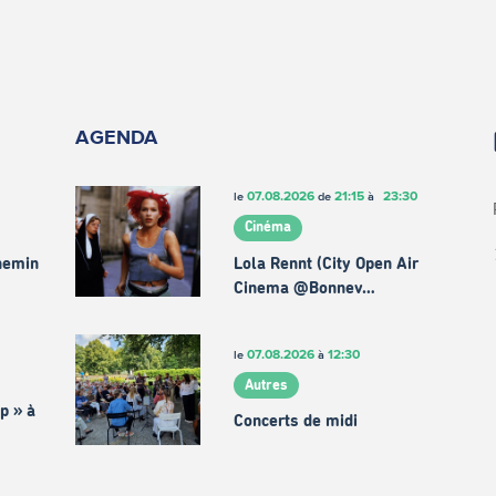
AGENDA
07.08.2026
21:15
23:30
le
de
à
Cinéma
chemin
Lola Rennt (City Open Air
Cinema @Bonnev…
07.08.2026
12:30
le
à
Autres
p » à
Concerts de midi