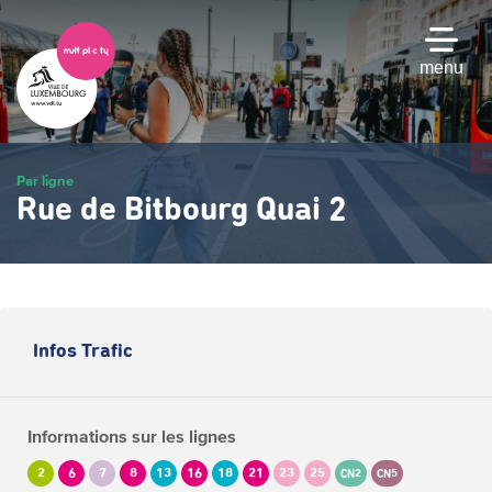
Passer
au
contenu
menu
principal
Par ligne
Rue de Bitbourg Quai 2
Infos Trafic
Informations sur les lignes
2
6
7
8
13
16
18
21
23
25
CN2
CN5