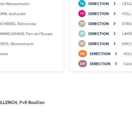
nts Waassertuerm
DIRECTION
CESS
14
MM, Ierzkaulen
DIRECTION
HOLLE
15
RCHBERG, Réimerwee
DIRECTION
STRAS
19
MMELDANGE, Parc de l'Europe
DIRECTION
LIMPE
30
ENTS, Waassertuerm
DIRECTION
KIRC
32
entre
DIRECTION
HOLL
CN1
DIRECTION
Cent
CN5
HOLLERICH, P+R Bouillon