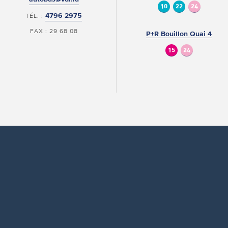
10
22
24
4796 2975
TÉL. :
FAX : 29 68 08
P+R Bouillon Quai 4
15
24