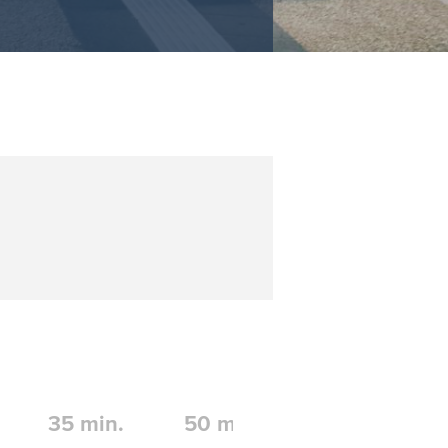
35
min.
50
min.