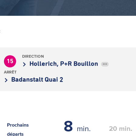
Z
DIRECTION
15
Hollerich, P+R Bouillon
•••
ARRÊT
Badanstalt Quai 2
8
Prochains
min.
20
min.
départs