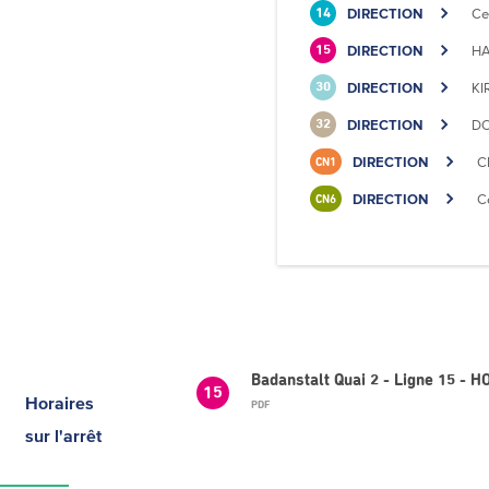
DIRECTION
Ce
14
DIRECTION
HA
15
DIRECTION
KI
30
DIRECTION
DO
32
DIRECTION
C
CN1
DIRECTION
C
CN6
Badanstalt Quai 2 - Ligne 15 - 
15
Horaires
PDF
sur l'arrêt