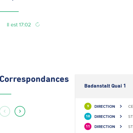
Il est 17:02
Correspondances
Badanstalt Quai 1
DIRECTION
CE
9
DIRECTION
ST
10
DIRECTION
ST
11