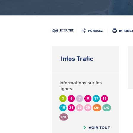
ÉCOUTEZ
PARTAGEZ
IMPRIME
Infos Trafic
Informations sur les
lignes
2
6
7
8
13
16
18
21
23
25
CN1
CN2
CN5
VOIR TOUT