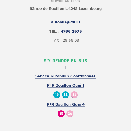
SERVICE AUTOBUS
63 rue de Bouillon
L-1248 Luxembourg
autobus@vdl.lu
4796 2975
TÉL. :
FAX : 29 68 08
S'Y RENDRE EN BUS
Service Autobus > Coordonnées
P+R Bouillon Quai 1
10
22
24
P+R Bouillon Quai 4
15
24