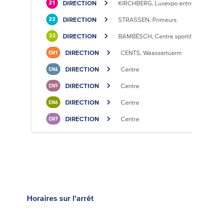
DIRECTION
KIRCHBERG, Luxexpo entrée Sud
21
DIRECTION
STRASSEN, Primeurs
22
DIRECTION
BAMBËSCH, Centre sportif
33
DIRECTION
CENTS, Waassertuerm
CN1
DIRECTION
Centre
CN4
DIRECTION
Centre
CN5
DIRECTION
Centre
CN6
DIRECTION
Centre
CN7
Horaires
sur l'arrêt