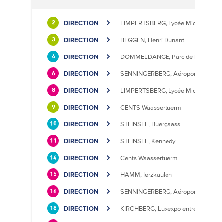
DIRECTION
LIMPERTSBERG, Lycée Michel Luciu
2
DIRECTION
BEGGEN, Henri Dunant
3
DIRECTION
DOMMELDANGE, Parc de l'Europe
4
DIRECTION
SENNINGERBERG, Aéroport
6
DIRECTION
LIMPERTSBERG, Lycée Michel Luciu
8
DIRECTION
CENTS Waassertuerm
9
DIRECTION
STEINSEL, Buergaass
10
DIRECTION
STEINSEL, Kennedy
11
DIRECTION
Cents Waassertuerm
14
DIRECTION
HAMM, Ierzkaulen
15
DIRECTION
SENNINGERBERG, Aéroport
16
DIRECTION
KIRCHBERG, Luxexpo entrée Sud
18