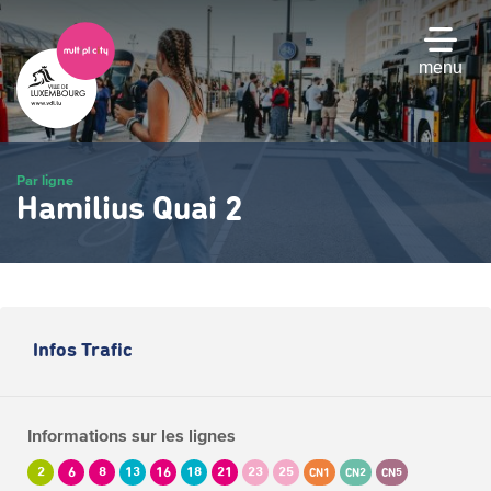
Passer
au
contenu
menu
principal
Par ligne
Hamilius Quai 2
Infos Trafic
Informations sur les lignes
2
6
8
13
16
18
21
23
25
CN1
CN2
CN5