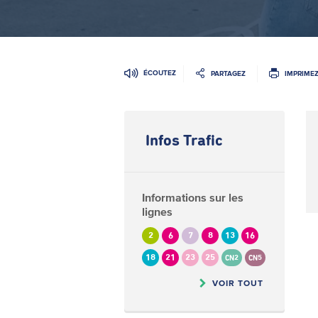
ÉCOUTEZ
PARTAGEZ
IMPRIME
Infos Trafic
Informations sur les
lignes
2
6
7
8
13
16
18
21
23
25
CN2
CN5
VOIR TOUT