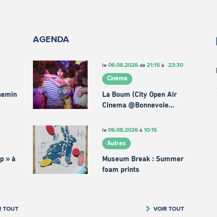
AGENDA
06.08.2026
21:15
23:30
le
de
à
Cinéma
chemin
La Boum (City Open Air
Cinema @Bonnevoie…
06.08.2026
10:15
le
à
Autres
p » à
Museum Break : Summer
foam prints
R TOUT
VOIR TOUT