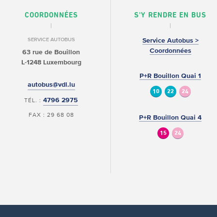
COORDONNÉES
S'Y RENDRE EN BUS
SERVICE AUTOBUS
Service Autobus >
Coordonnées
63 rue de Bouillon
L-1248 Luxembourg
P+R Bouillon Quai 1
autobus@vdl.lu
10
22
24
4796 2975
TÉL. :
FAX : 29 68 08
P+R Bouillon Quai 4
15
24