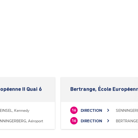
opéenne II Quai 6
Bertrange, École Européenne
EINSEL, Kennedy
DIRECTION
SENNINGERB
16
NNINGERBERG, Aéroport
DIRECTION
BERTRANGE, 
16