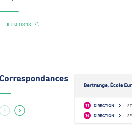
Il est 03:13
Correspondances
Bertrange, École Eur
DIRECTION
ST
11
DIRECTION
SE
16