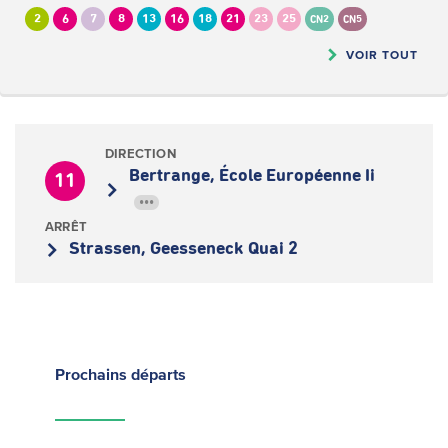
2
6
7
8
13
16
18
21
23
25
CN2
CN5
VOIR TOUT
DIRECTION
Bertrange, École Européenne Ii
11
•••
ARRÊT
Strassen, Geesseneck Quai 2
Prochains
départs