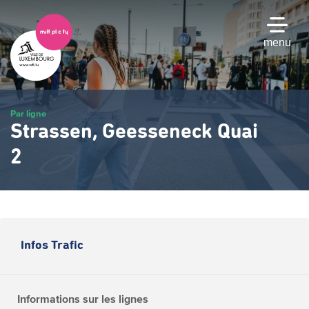
Passer
au
contenu
menu
principal
Par ligne
Strassen, Geesseneck Quai
2
Infos Trafic
Informations sur les lignes