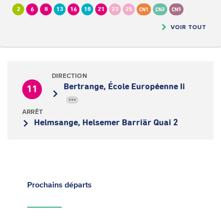
2
6
8
13
16
18
21
23
25
CN1
CN2
CN5
VOIR TOUT
DIRECTION
Bertrange, École Européenne Ii
11
•••
ARRÊT
Helmsange, Helsemer Barriär Quai 2
Prochains
départs