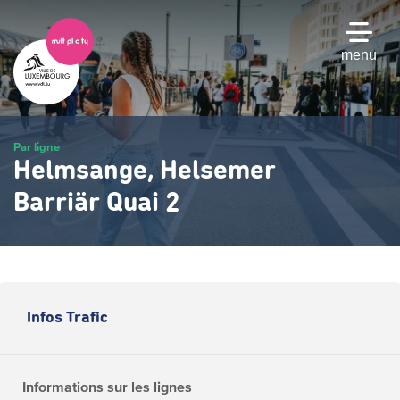
Passer
au
contenu
menu
principal
Par ligne
Helmsange, Helsemer
Barriär Quai 2
Infos Trafic
Informations sur les lignes