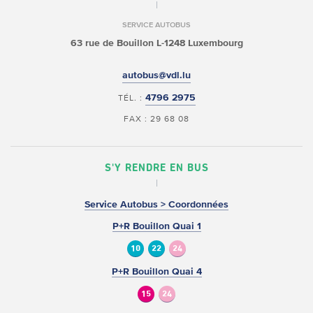
SERVICE AUTOBUS
63 rue de Bouillon
L-1248 Luxembourg
autobus@vdl.lu
4796 2975
TÉL. :
FAX : 29 68 08
S'Y RENDRE EN BUS
Service Autobus > Coordonnées
P+R Bouillon Quai 1
10
22
24
P+R Bouillon Quai 4
15
24