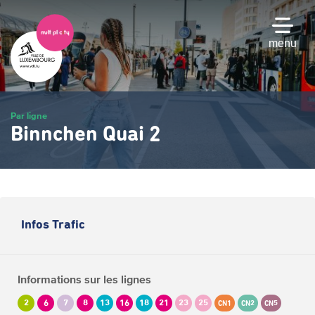
Passer
au
contenu
menu
principal
Par ligne
Binnchen Quai 2
Infos Trafic
Informations sur les lignes
2
6
7
8
13
16
18
21
23
25
CN1
CN2
CN5