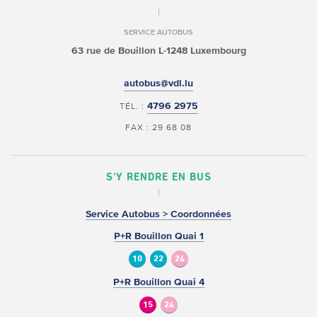
SERVICE AUTOBUS
63 rue de Bouillon
L-1248 Luxembourg
autobus@vdl.lu
4796 2975
TÉL. :
FAX : 29 68 08
S'Y RENDRE EN BUS
Service Autobus > Coordonnées
P+R Bouillon Quai 1
10
22
24
P+R Bouillon Quai 4
15
24