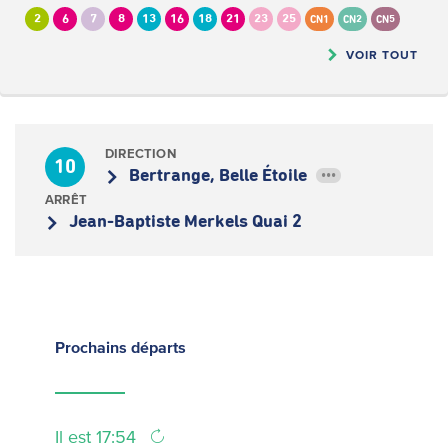
2
6
7
8
13
16
18
21
23
25
CN1
CN2
CN5
VOIR TOUT
DIRECTION
10
Bertrange, Belle Étoile
•••
ARRÊT
Jean-Baptiste Merkels Quai 2
Prochains
départs
Il est 17:54