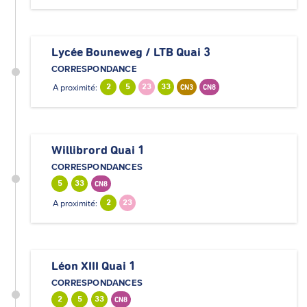
Lycée Bouneweg / LTB Quai 3
CORRESPONDANCE
A proximité:
2
5
23
33
CN3
CN8
Willibrord Quai 1
CORRESPONDANCES
5
33
CN8
A proximité:
2
23
Léon XIII Quai 1
CORRESPONDANCES
2
5
33
CN8