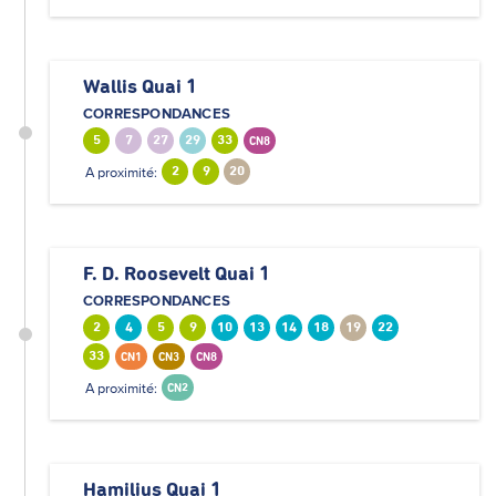
Wallis Quai 1
CORRESPONDANCES
5
7
27
29
33
CN8
A proximité:
2
9
20
F. D. Roosevelt Quai 1
CORRESPONDANCES
2
4
5
9
10
13
14
18
19
22
33
CN1
CN3
CN8
A proximité:
CN2
Hamilius Quai 1