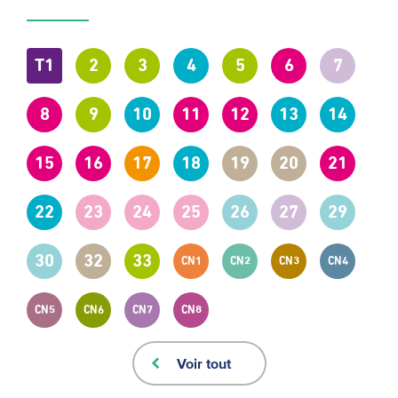
T1
2
3
4
5
6
7
8
9
10
11
12
13
14
15
16
17
18
19
20
21
22
23
24
25
26
27
29
30
32
33
CN1
CN2
CN3
CN4
CN5
CN6
CN7
CN8
Voir tout