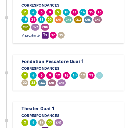
CORRESPONDANCES
2
4
6
8
9
10
11
14
15
16
18
21
22
33
CN1
CN2
CN3
CN4
CN5
CN6
CN7
CN8
A proximité:
T1
12
19
Fondation Pescatore Quai 1
CORRESPONDANCES
2
4
6
8
12
16
18
19
21
30
32
33
CN4
CN5
CN7
Theater Quai 1
CORRESPONDANCES
2
4
19
33
CN7