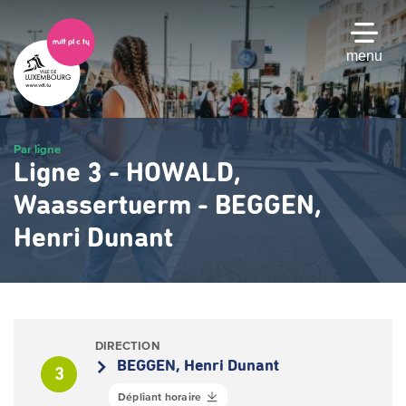
Passer
au
contenu
menu
principal
Par ligne
Ligne 3 - HOWALD,
Waassertuerm - BEGGEN,
Henri Dunant
DIRECTION
BEGGEN, Henri Dunant
3
Dépliant horaire