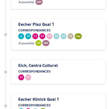
A proximité:
CN5
Eecher Plaz Quai 1
CORRESPONDANCES
4
10
11
21
23
26
30
32
CN6
A proximité:
33
CN5
Eich, Centre Culturel
CORRESPONDANCES
21
23
Eecher Klinick Quai 1
CORRESPONDANCES