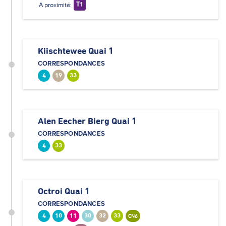
A proximité:
T1
Kiischtewee Quai 1
CORRESPONDANCES
4
19
33
Alen Eecher Bierg Quai 1
CORRESPONDANCES
4
33
Octroi Quai 1
CORRESPONDANCES
4
10
11
30
32
33
CN6