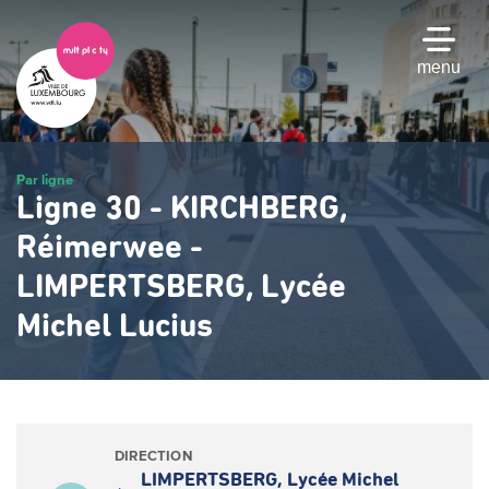
Passer
au
contenu
menu
principal
Par ligne
Ligne 30 - KIRCHBERG,
Réimerwee -
LIMPERTSBERG, Lycée
Michel Lucius
DIRECTION
LIMPERTSBERG, Lycée Michel