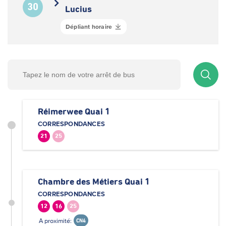
30
Lucius
Dépliant horaire
Réimerwee Quai 1
CORRESPONDANCES
21
25
Chambre des Métiers Quai 1
CORRESPONDANCES
12
16
25
A proximité:
CN4