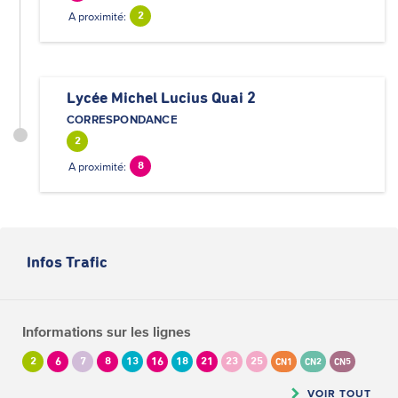
A proximité:
2
Lycée Michel Lucius Quai 2
CORRESPONDANCE
2
A proximité:
8
Infos Trafic
Informations sur les lignes
2
6
7
8
13
16
18
21
23
25
CN1
CN2
CN5
VOIR TOUT