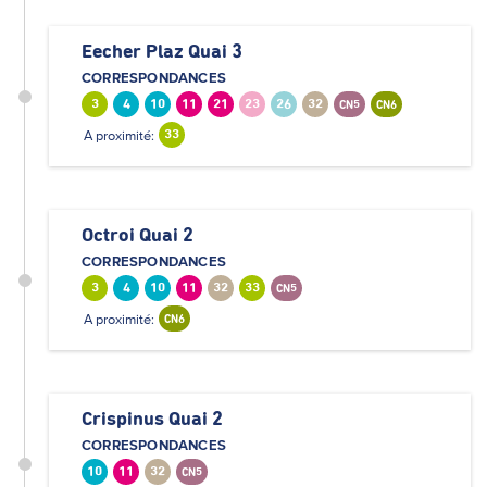
Eecher Plaz Quai 3
CORRESPONDANCES
3
4
10
11
21
23
26
32
CN5
CN6
A proximité:
33
Octroi Quai 2
CORRESPONDANCES
3
4
10
11
32
33
CN5
A proximité:
CN6
Crispinus Quai 2
CORRESPONDANCES
10
11
32
CN5