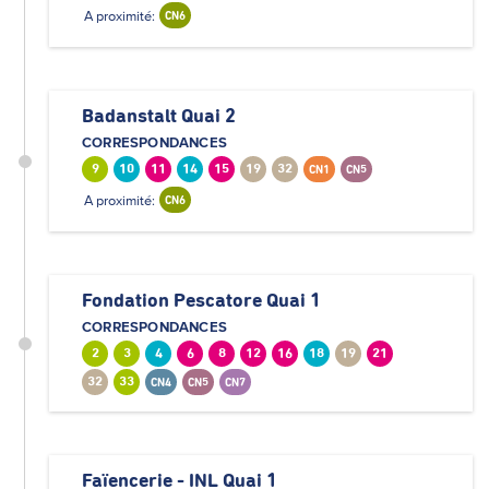
A proximité:
CN6
Badanstalt Quai 2
CORRESPONDANCES
9
10
11
14
15
19
32
CN1
CN5
A proximité:
CN6
Fondation Pescatore Quai 1
CORRESPONDANCES
2
3
4
6
8
12
16
18
19
21
32
33
CN4
CN5
CN7
Faïencerie - INL Quai 1