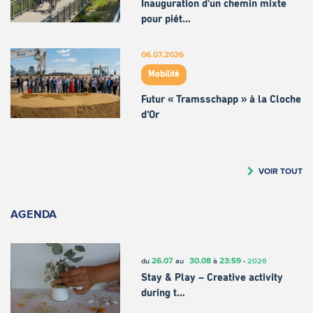
Inauguration d'un chemin mixte
pour piét…
06.07.2026
Mobilité
Futur « Tramsschapp » à la Cloche
d’Or
VOIR TOUT
AGENDA
26.07
30.08
23:59
du
au
à
-
2026
Stay & Play – Creative activity
during t…