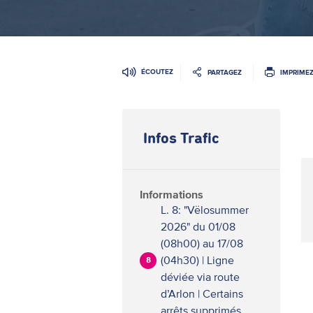
ÉCOUTEZ
PARTAGEZ
IMPRIME
Infos Trafic
Informations
L. 8: "Vëlosummer
2026" du 01/08
(08h00) au 17/08
(04h30) | Ligne
8
déviée via route
d’Arlon | Certains
arrêts supprimés.