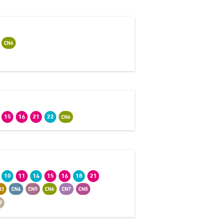
CN6
15
16
21
22
CN6
10
11
14
15
16
18
21
N3
CN4
CN5
CN6
CN7
CN8
9