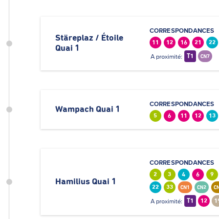
CORRESPONDANCES
Stäreplaz / Étoile
11
12
16
21
22
Quai 1
A proximité:
T1
CN7
CORRESPONDANCES
Wampach Quai 1
5
6
11
12
13
CORRESPONDANCES
2
3
4
6
9
Hamilius Quai 1
22
33
CN1
CN2
C
A proximité:
T1
12
1