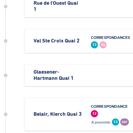
Rue de l'Ouest Quai
1
CORRESPONDANCES
Val Ste Croix Quai 2
13
24
Glaesener-
Hartmann Quai 1
CORRESPONDANCE
Belair, Kierch Quai 3
12
A proximité:
13
CN7