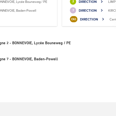
NNEVOIE, Lycée Bouneweg / PE
DIRECTION
LIMP
2
NNEVOIE, Baden-Powell
DIRECTION
KIRC
7
DIRECTION
Cen
CN3
igne 2 - BONNEVOIE, Lycée Bouneweg / PE
igne 7 - BONNEVOIE, Baden-Powell