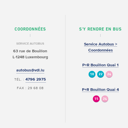
COORDONNÉES
S'Y RENDRE EN BUS
SERVICE AUTOBUS
Service Autobus >
Coordonnées
63 rue de Bouillon
L-1248 Luxembourg
P+R Bouillon Quai 1
autobus@vdl.lu
10
22
24
4796 2975
TÉL. :
FAX : 29 68 08
P+R Bouillon Quai 4
15
24