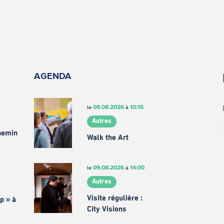
AGENDA
09.08.2026
10:15
le
à
Autres
chemin
Walk the Art
09.08.2026
14:00
le
à
Autres
Visite régulière :
p » à
City Visions