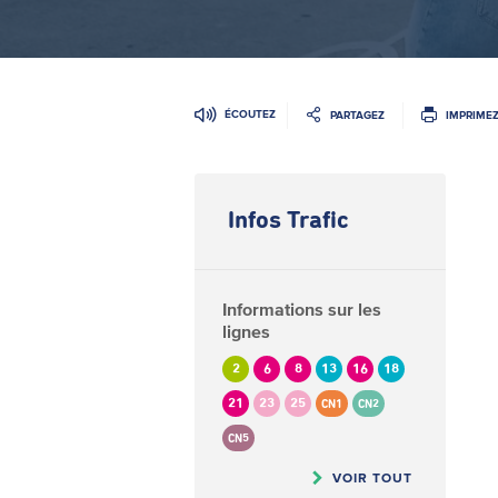
ÉCOUTEZ
PARTAGEZ
IMPRIME
Infos Trafic
Informations sur les
lignes
2
6
8
13
16
18
21
23
25
CN1
CN2
CN5
VOIR TOUT