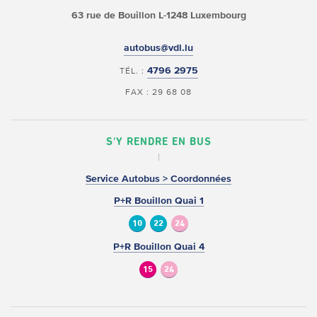
63 rue de Bouillon
L-1248 Luxembourg
autobus@vdl.lu
4796 2975
TÉL. :
FAX : 29 68 08
S'Y RENDRE EN BUS
Service Autobus > Coordonnées
P+R Bouillon Quai 1
10
22
24
P+R Bouillon Quai 4
15
24