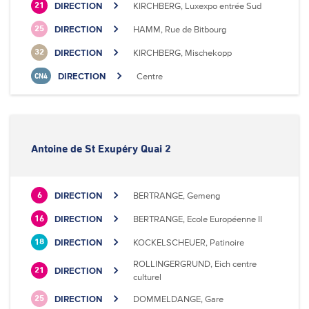
DIRECTION
KIRCHBERG, Luxexpo entrée Sud
21
DIRECTION
HAMM, Rue de Bitbourg
25
DIRECTION
KIRCHBERG, Mischekopp
32
DIRECTION
Centre
CN4
Antoine de St Exupéry Quai 2
DIRECTION
BERTRANGE, Gemeng
6
DIRECTION
BERTRANGE, Ecole Européenne II
16
DIRECTION
KOCKELSCHEUER, Patinoire
18
ROLLINGERGRUND, Eich centre
DIRECTION
21
culturel
DIRECTION
DOMMELDANGE, Gare
25