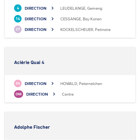
DIRECTION
LEUDELANGE, Gemeng
4
DIRECTION
CESSANGE, Boy Konen
14
DIRECTION
KOCKELSCHEUER, Patinoire
27
Aciérie Quai 4
DIRECTION
HOWALD, Peternelchen
24
DIRECTION
Centre
CN8
Adolphe Fischer