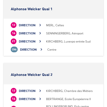
Alphonse Weicker Quai 1
DIRECTION
MERL, Celtes
12
DIRECTION
SENNINGERBERG, Aéroport
16
DIRECTION
KIRCHBERG, Luxexpo entrée Sud
21
DIRECTION
Centre
CN4
Alphonse Weicker Quai 2
DIRECTION
KIRCHBERG, Chambre des Métiers
12
DIRECTION
BERTRANGE, Ecole Européenne II
16
ROLLINGERGRUND, Eich centre