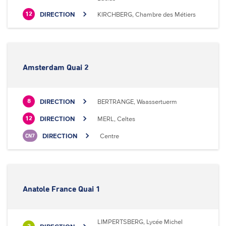
DIRECTION
KIRCHBERG, Chambre des Métiers
12
Amsterdam Quai 2
DIRECTION
BERTRANGE, Waassertuerm
8
DIRECTION
MERL, Celtes
12
DIRECTION
Centre
CN7
Anatole France Quai 1
LIMPERTSBERG, Lycée Michel