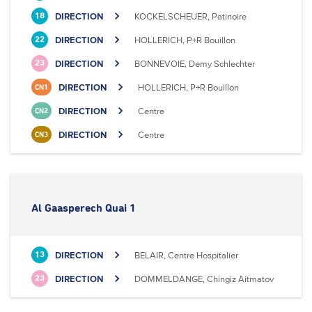
DIRECTION
KOCKELSCHEUER, Patinoire
18
DIRECTION
HOLLERICH, P+R Bouillon
22
DIRECTION
BONNEVOIE, Demy Schlechter
23
DIRECTION
HOLLERICH, P+R Bouillon
CN1
DIRECTION
Centre
CN2
DIRECTION
Centre
CN3
Al Gaasperech Quai 1
DIRECTION
BELAIR, Centre Hospitalier
13
DIRECTION
DOMMELDANGE, Chingiz Aitmatov
23