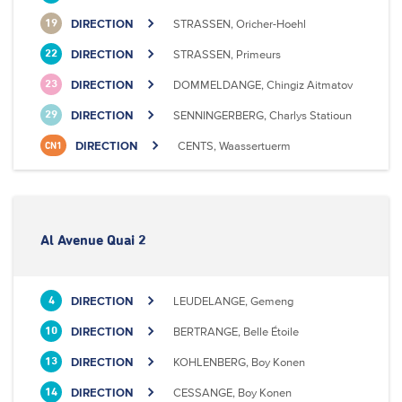
DIRECTION
STRASSEN, Oricher-Hoehl
19
DIRECTION
STRASSEN, Primeurs
22
DIRECTION
DOMMELDANGE, Chingiz Aitmatov
23
DIRECTION
SENNINGERBERG, Charlys Statioun
29
DIRECTION
CENTS, Waassertuerm
CN1
Al Avenue Quai 2
DIRECTION
LEUDELANGE, Gemeng
4
DIRECTION
BERTRANGE, Belle Étoile
10
DIRECTION
KOHLENBERG, Boy Konen
13
DIRECTION
CESSANGE, Boy Konen
14