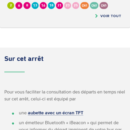
2
6
8
13
16
18
21
23
25
CN1
CN2
CN5
VOIR TOUT
Sur cet arrêt
Pour vous faciliter la consultation des départs en temps réel
sur cet arrêt, celui-ci est équipé par
une
aubette avec un écran TFT
un émetteur Bluetooth « iBeacon » qui permet de
vous informer du départ imminent de votre bus par