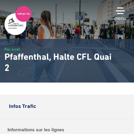
Passer
au
contenu
menu
principal
Par arrêt
Pfaffenthal, Halte CFL Quai
2
Infos Trafic
Informations sur les lignes