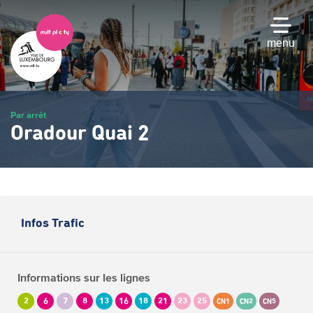
Passer
au
contenu
menu
principal
Par arrêt
Oradour Quai 2
Infos Trafic
Informations sur les lignes
2
6
7
8
13
16
18
21
23
25
CN1
CN2
CN5