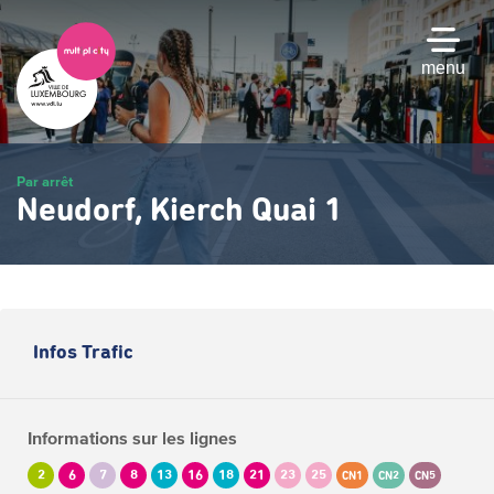
Passer
au
contenu
menu
principal
Par arrêt
Neudorf, Kierch Quai 1
Infos Trafic
Informations sur les lignes
2
6
7
8
13
16
18
21
23
25
CN1
CN2
CN5