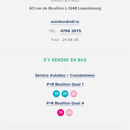
SERVICE AUTOBUS
63 rue de Bouillon
L-1248 Luxembourg
autobus@vdl.lu
4796 2975
TÉL. :
FAX : 29 68 08
S'Y RENDRE EN BUS
Service Autobus > Coordonnées
P+R Bouillon Quai 1
10
22
24
P+R Bouillon Quai 4
15
24