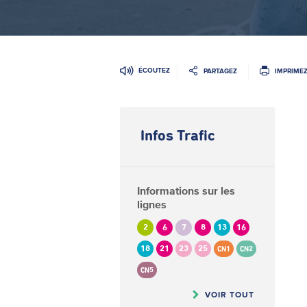
ÉCOUTEZ
PARTAGEZ
IMPRIME
Infos Trafic
Informations sur les
lignes
2
6
7
8
13
16
18
21
23
25
CN1
CN2
CN5
VOIR TOUT