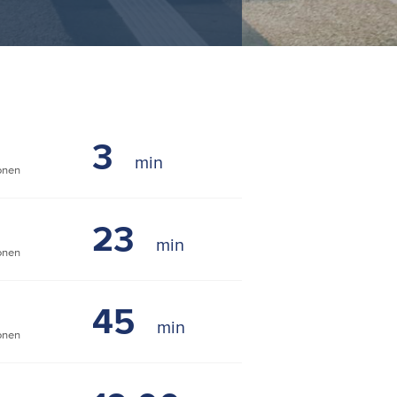
3
onen
23
onen
45
onen