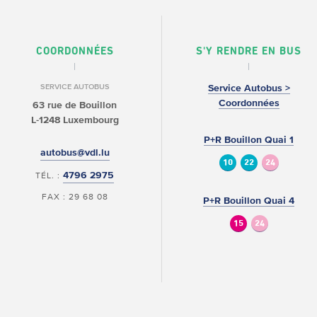
COORDONNÉES
S'Y RENDRE EN BUS
SERVICE AUTOBUS
Service Autobus >
Coordonnées
63 rue de Bouillon
L-1248 Luxembourg
P+R Bouillon Quai 1
autobus@vdl.lu
10
22
24
4796 2975
TÉL. :
FAX : 29 68 08
P+R Bouillon Quai 4
15
24