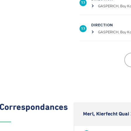
13
GASPERICH, Boy K
DIRECTION
13
GASPERICH, Boy K
Correspondances
Merl, Kierfecht Quai