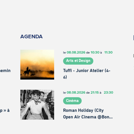
AGENDA
08.08.2026
10:30
11:30
le
de
à
Arts et Design
chemin
Tuffi - Junior Atelier (4-
6)
08.08.2026
21:15
23:30
le
de
à
Cinéma
p » à
Roman Holiday (City
Open Air Cinema @Bon…