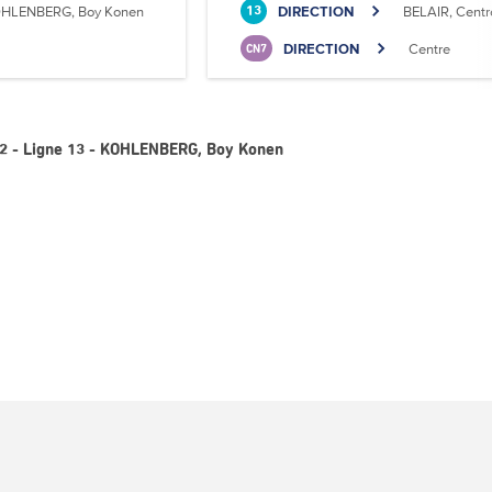
HLENBERG, Boy Konen
DIRECTION
BELAIR, Centre
13
DIRECTION
Centre
CN7
i 2 - Ligne 13 - KOHLENBERG, Boy Konen