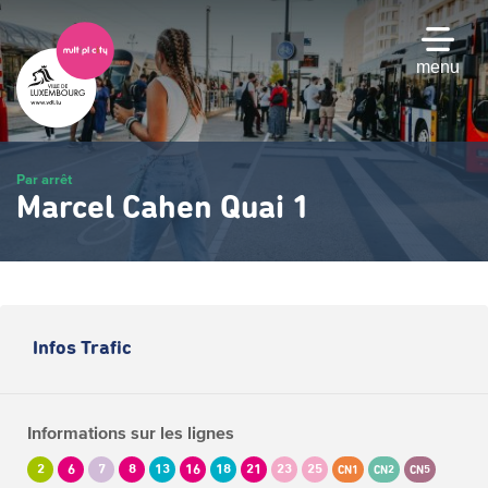
Passer
au
contenu
menu
principal
Par arrêt
Marcel Cahen Quai 1
Infos Trafic
Informations sur les lignes
2
6
7
8
13
16
18
21
23
25
CN1
CN2
CN5