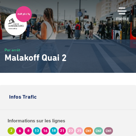
Passer
au
contenu
menu
principal
Par arrêt
Malakoff Quai 2
Infos Trafic
Informations sur les lignes
2
6
8
13
16
18
21
23
25
CN1
CN2
CN5