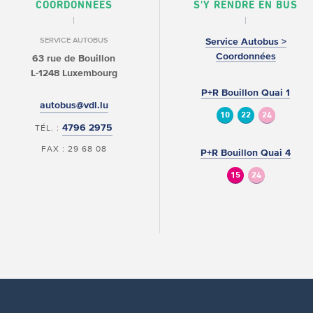
COORDONNÉES
S'Y RENDRE EN BUS
SERVICE AUTOBUS
Service Autobus >
Coordonnées
63 rue de Bouillon
L-1248 Luxembourg
P+R Bouillon Quai 1
autobus@vdl.lu
10
22
24
4796 2975
TÉL. :
FAX : 29 68 08
P+R Bouillon Quai 4
15
24