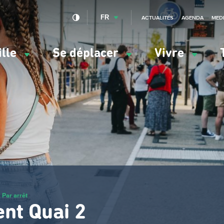
FR
ACTUALITÉS
AGENDA
MED
ille
Se déplacer
Vivre
vigation
ncipale
Par arrêt
nt Quai 2