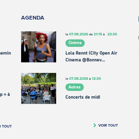
AGENDA
07.08.2026
21:15
23:30
le
de
à
Cinéma
chemin
Lola Rennt (City Open Air
Cinema @Bonnev…
07.08.2026
12:30
le
à
Autres
p » à
Concerts de midi
VOIR TOUT
R TOUT