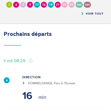
2
6
7
8
13
16
18
21
23
25
CN2
CN5
VOIR TOUT
Prochains
départs
Il est 08:29
DIRECTION
4
DOMMELDANGE, Parc d. l'Europe
16