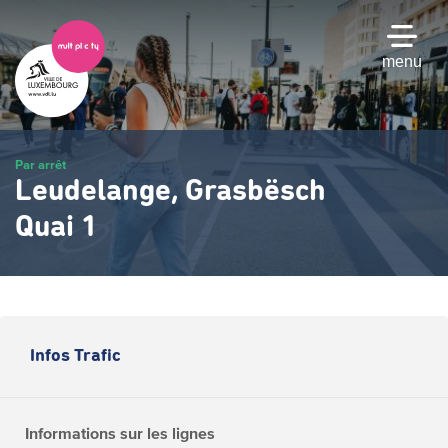
Passer
au
contenu
menu
principal
Par arrêt
Leudelange, Grasbësch
Quai 1
Infos Trafic
Informations sur les lignes