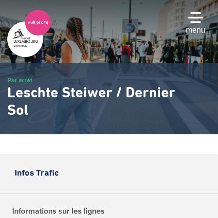
Passer
au
contenu
menu
principal
Par arrêt
Leschte Steiwer / Dernier
Sol
Infos Trafic
Informations sur les lignes