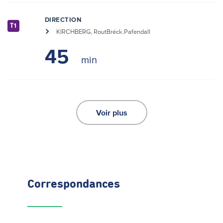
DIRECTION
T1
KIRCHBERG, RoutBréck.Pafendall
45
Voir plus
Correspondances