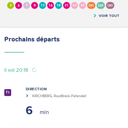
2
6
7
8
13
16
18
21
23
25
CN1
CN2
CN5
VOIR TOUT
Prochains
départs
Il est 20:18
DIRECTION
T1
KIRCHBERG, RoutBréck.Pafendall
6