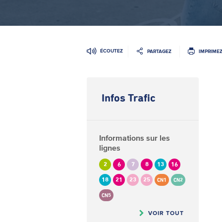
ÉCOUTEZ
PARTAGEZ
IMPRIME
Infos Trafic
Informations sur les
lignes
2
6
7
8
13
16
18
21
23
25
CN1
CN2
CN5
VOIR TOUT