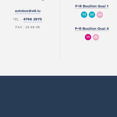
P+R Bouillon Quai 1
autobus@vdl.lu
10
22
24
4796 2975
TÉL. :
FAX : 29 68 08
P+R Bouillon Quai 4
15
24