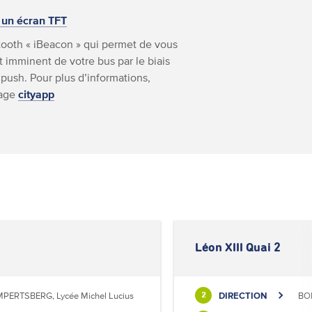
 un écran TFT
ooth « iBeacon » qui permet de vous
 imminent de votre bus par le biais
 push. Pour plus d’informations,
page
cityapp
Léon XIII Quai 2
MPERTSBERG, Lycée Michel Lucius
DIRECTION
BON
2