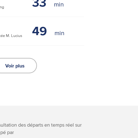
33
ng
49
ée M. Lucius
Voir plus
nsultation des départs en temps réel sur
ipé par