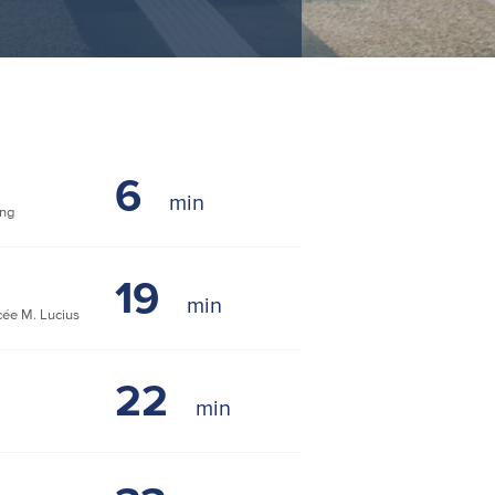
6
ng
19
ée M. Lucius
22