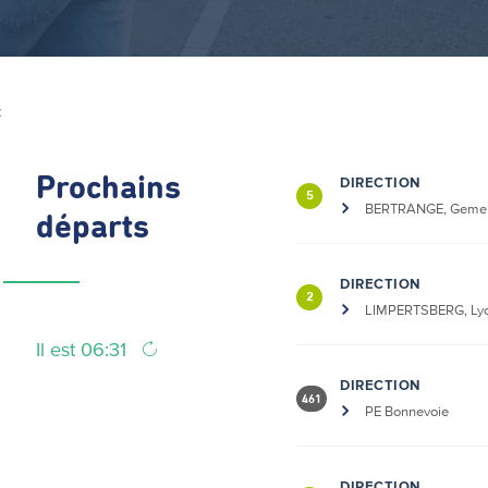
Z
Prochains
DIRECTION
5
BERTRANGE, Geme
départs
DIRECTION
2
LIMPERTSBERG, Lyc
Il est 06:31
DIRECTION
461
PE Bonnevoie
DIRECTION