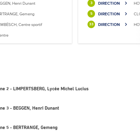
GGEN, Henri Dunant
DIRECTION
HO
3
RTRANGE, Gemeng
DIRECTION
CLO
5
MBËSCH, Centre sportif
DIRECTION
HOW
33
entre
igne 2 - LIMPERTSBERG, Lycée Michel Lucius
igne 3 - BEGGEN, Henri Dunant
Ligne 5 - BERTRANGE, Gemeng