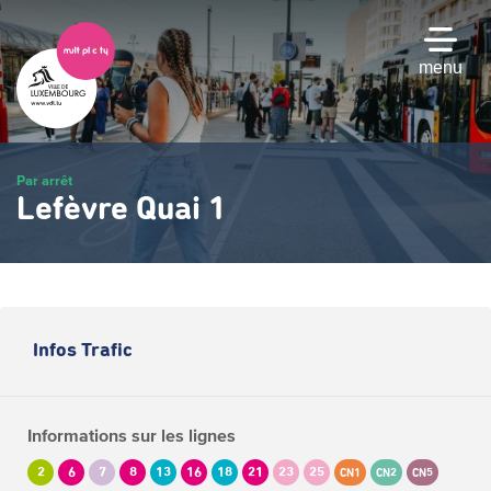
Passer
au
contenu
menu
principal
Par arrêt
Lefèvre Quai 1
Infos Trafic
Informations sur les lignes
2
6
7
8
13
16
18
21
23
25
CN1
CN2
CN5