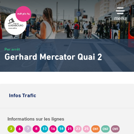
Passer
au
contenu
menu
principal
Par arrêt
Gerhard Mercator Quai 2
Infos Trafic
Informations sur les lignes
2
6
7
8
13
16
18
21
23
25
CN1
CN2
CN5