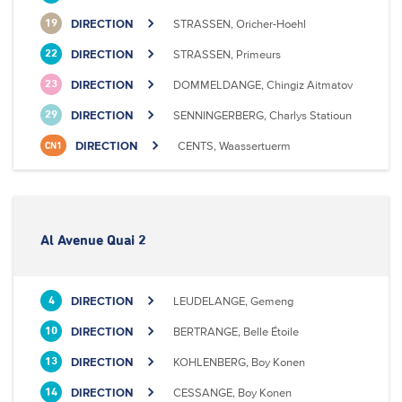
DIRECTION
STRASSEN, Oricher-Hoehl
19
DIRECTION
STRASSEN, Primeurs
22
DIRECTION
DOMMELDANGE, Chingiz Aitmatov
23
DIRECTION
SENNINGERBERG, Charlys Statioun
29
DIRECTION
CENTS, Waassertuerm
CN1
Al Avenue Quai 2
DIRECTION
LEUDELANGE, Gemeng
4
DIRECTION
BERTRANGE, Belle Étoile
10
DIRECTION
KOHLENBERG, Boy Konen
13
DIRECTION
CESSANGE, Boy Konen
14