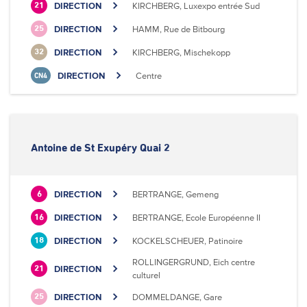
DIRECTION
KIRCHBERG, Luxexpo entrée Sud
21
DIRECTION
HAMM, Rue de Bitbourg
25
DIRECTION
KIRCHBERG, Mischekopp
32
DIRECTION
Centre
CN4
Antoine de St Exupéry Quai 2
DIRECTION
BERTRANGE, Gemeng
6
DIRECTION
BERTRANGE, Ecole Européenne II
16
DIRECTION
KOCKELSCHEUER, Patinoire
18
ROLLINGERGRUND, Eich centre
DIRECTION
21
culturel
DIRECTION
DOMMELDANGE, Gare
25