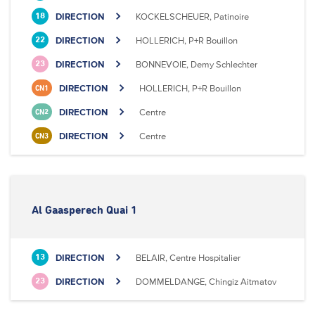
DIRECTION
KOCKELSCHEUER, Patinoire
18
DIRECTION
HOLLERICH, P+R Bouillon
22
DIRECTION
BONNEVOIE, Demy Schlechter
23
DIRECTION
HOLLERICH, P+R Bouillon
CN1
DIRECTION
Centre
CN2
DIRECTION
Centre
CN3
Al Gaasperech Quai 1
DIRECTION
BELAIR, Centre Hospitalier
13
DIRECTION
DOMMELDANGE, Chingiz Aitmatov
23