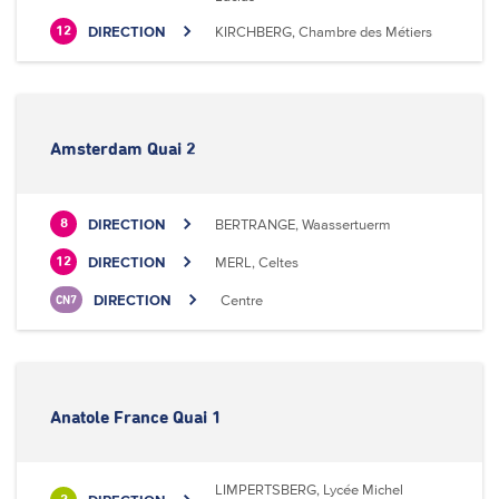
DIRECTION
KIRCHBERG, Chambre des Métiers
12
Amsterdam Quai 2
DIRECTION
BERTRANGE, Waassertuerm
8
DIRECTION
MERL, Celtes
12
DIRECTION
Centre
CN7
Anatole France Quai 1
LIMPERTSBERG, Lycée Michel