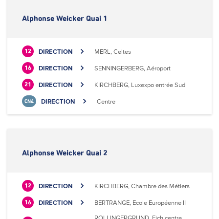
Alphonse Weicker Quai 1
DIRECTION
MERL, Celtes
12
DIRECTION
SENNINGERBERG, Aéroport
16
DIRECTION
KIRCHBERG, Luxexpo entrée Sud
21
DIRECTION
Centre
CN4
Alphonse Weicker Quai 2
DIRECTION
KIRCHBERG, Chambre des Métiers
12
DIRECTION
BERTRANGE, Ecole Européenne II
16
ROLLINGERGRUND, Eich centre