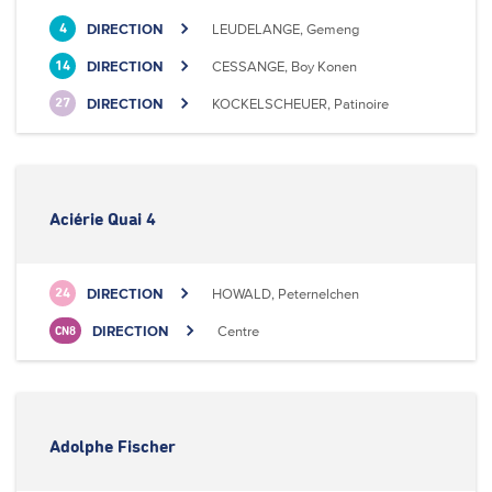
DIRECTION
LEUDELANGE, Gemeng
4
DIRECTION
CESSANGE, Boy Konen
14
DIRECTION
KOCKELSCHEUER, Patinoire
27
Aciérie Quai 4
DIRECTION
HOWALD, Peternelchen
24
DIRECTION
Centre
CN8
Adolphe Fischer