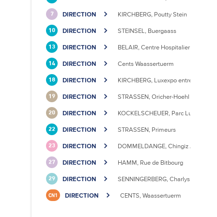
DIRECTION
KIRCHBERG, Poutty Stein
7
DIRECTION
STEINSEL, Buergaass
10
DIRECTION
BELAIR, Centre Hospitalier
13
DIRECTION
Cents Waassertuerm
14
DIRECTION
KIRCHBERG, Luxexpo entrée Sud
18
DIRECTION
STRASSEN, Oricher-Hoehl
19
DIRECTION
KOCKELSCHEUER, Parc Luxite
20
DIRECTION
STRASSEN, Primeurs
22
DIRECTION
DOMMELDANGE, Chingiz Aitmatov
23
DIRECTION
HAMM, Rue de Bitbourg
27
DIRECTION
SENNINGERBERG, Charlys Statioun
29
DIRECTION
CENTS, Waassertuerm
CN1