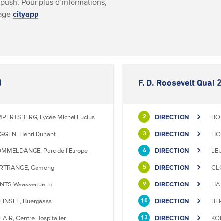
 push. Pour plus d’informations,
page
cityapp
1
F. D. Roosevelt Quai 
MPERTSBERG, Lycée Michel Lucius
DIRECTION
BON
2
GGEN, Henri Dunant
DIRECTION
HO
3
MMELDANGE, Parc de l'Europe
DIRECTION
LE
4
RTRANGE, Gemeng
DIRECTION
CLO
5
NTS Waassertuerm
DIRECTION
HAM
9
EINSEL, Buergaass
DIRECTION
BER
10
LAIR, Centre Hospitalier
DIRECTION
KO
13