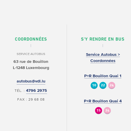
COORDONNÉES
S'Y RENDRE EN BUS
SERVICE AUTOBUS
Service Autobus >
Coordonnées
63 rue de Bouillon
L-1248 Luxembourg
P+R Bouillon Quai 1
autobus@vdl.lu
10
22
24
4796 2975
TÉL. :
FAX : 29 68 08
P+R Bouillon Quai 4
15
24