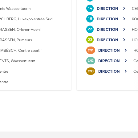
nts Waassertuerm
DIRECTION
CE
14
RCHBERG, Luxexpo entrée Sud
DIRECTION
KO
18
RASSEN, Oricher-Hoehl
DIRECTION
HOL
22
RASSEN, Primeurs
DIRECTION
HOW
33
MBËSCH, Centre sportif
DIRECTION
HO
CN1
ENTS, Waassertuerm
DIRECTION
Ce
CN2
entre
DIRECTION
Ce
CN3
entre