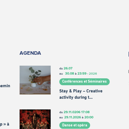
AGENDA
26.07
du
30.08
23:59
au
à
-
2026
Conférences et Séminaires
chemin
Stay & Play – Creative
activity during t…
29.11.0206
17:08
du
29.11.2026
20:00
au
à
p » à
Danse et opéra