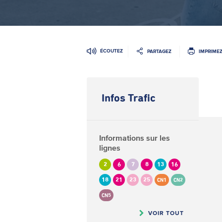
ÉCOUTEZ
PARTAGEZ
IMPRIME
Infos Trafic
Informations sur les
lignes
2
6
7
8
13
16
18
21
23
25
CN1
CN2
CN5
VOIR TOUT