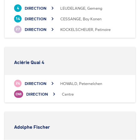
DIRECTION
LEUDELANGE, Gemeng
4
DIRECTION
CESSANGE, Boy Konen
14
DIRECTION
KOCKELSCHEUER, Patinoire
27
Aciérie Quai 4
DIRECTION
HOWALD, Peternelchen
24
DIRECTION
Centre
CN8
Adolphe Fischer