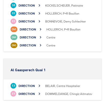
DIRECTION
KOCKELSCHEUER, Patinoire
18
DIRECTION
HOLLERICH, P+R Bouillon
22
DIRECTION
BONNEVOIE, Demy Schlechter
23
DIRECTION
HOLLERICH, P+R Bouillon
CN1
DIRECTION
Centre
CN2
DIRECTION
Centre
CN3
Al Gaasperech Quai 1
DIRECTION
BELAIR, Centre Hospitalier
13
DIRECTION
DOMMELDANGE, Chingiz Aitmatov
23