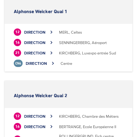
Alphonse Weicker Quai 1
DIRECTION
MERL, Celtes
12
DIRECTION
SENNINGERBERG, Aéroport
16
DIRECTION
KIRCHBERG, Luxexpo entrée Sud
21
DIRECTION
Centre
CN4
Alphonse Weicker Quai 2
DIRECTION
KIRCHBERG, Chambre des Métiers
12
DIRECTION
BERTRANGE, Ecole Européenne II
16
ROLLINGERGRUND, Eich centre