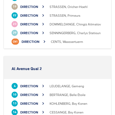
DIRECTION
STRASSEN, Oricher-Hoehl
19
DIRECTION
STRASSEN, Primeurs
22
DIRECTION
DOMMELDANGE, Chingiz Aitmatov
23
DIRECTION
SENNINGERBERG, Charlys Statioun
29
DIRECTION
CENTS, Waassertuerm
CN1
Al Avenue Quai 2
DIRECTION
LEUDELANGE, Gemeng
4
DIRECTION
BERTRANGE, Belle Étoile
10
DIRECTION
KOHLENBERG, Boy Konen
13
DIRECTION
CESSANGE, Boy Konen
14