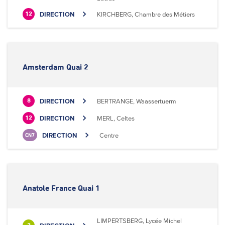
DIRECTION
KIRCHBERG, Chambre des Métiers
12
Amsterdam Quai 2
DIRECTION
BERTRANGE, Waassertuerm
8
DIRECTION
MERL, Celtes
12
DIRECTION
Centre
CN7
Anatole France Quai 1
LIMPERTSBERG, Lycée Michel