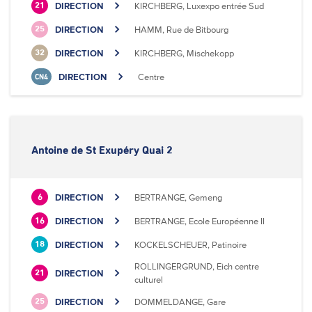
DIRECTION
KIRCHBERG, Luxexpo entrée Sud
21
DIRECTION
HAMM, Rue de Bitbourg
25
DIRECTION
KIRCHBERG, Mischekopp
32
DIRECTION
Centre
CN4
Antoine de St Exupéry Quai 2
DIRECTION
BERTRANGE, Gemeng
6
DIRECTION
BERTRANGE, Ecole Européenne II
16
DIRECTION
KOCKELSCHEUER, Patinoire
18
ROLLINGERGRUND, Eich centre
DIRECTION
21
culturel
DIRECTION
DOMMELDANGE, Gare
25