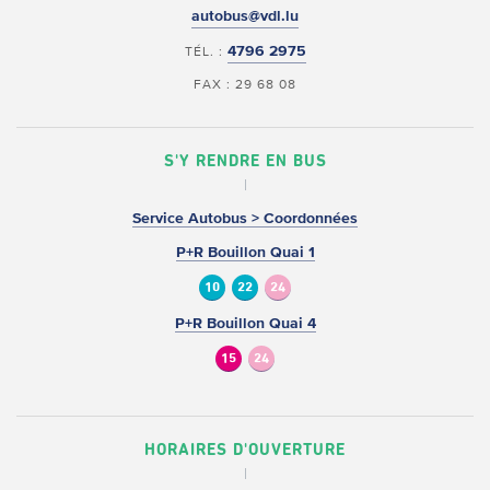
autobus@vdl.lu
4796 2975
TÉL. :
FAX : 29 68 08
S'Y RENDRE EN BUS
Service Autobus > Coordonnées
P+R Bouillon Quai 1
10
22
24
P+R Bouillon Quai 4
15
24
HORAIRES D'OUVERTURE