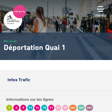
Passer
au
contenu
menu
principal
Par arrêt
Déportation Quai 1
Infos Trafic
Informations sur les lignes
2
6
8
13
16
18
21
23
25
CN1
CN2
CN5