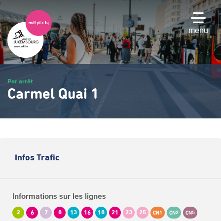
Passer
au
contenu
menu
principal
Par arrêt
Carmel Quai 1
Infos Trafic
Informations sur les lignes
2
6
7
8
13
16
18
21
23
25
CN1
CN2
CN5