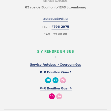
SERVICE AUTOBUS
63 rue de Bouillon
L-1248 Luxembourg
autobus@vdl.lu
4796 2975
TÉL. :
FAX : 29 68 08
S'Y RENDRE EN BUS
Service Autobus > Coordonnées
P+R Bouillon Quai 1
10
22
24
P+R Bouillon Quai 4
15
24