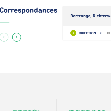
Correspondances
Bertrange, Richterw
DIRECTION
BE
5