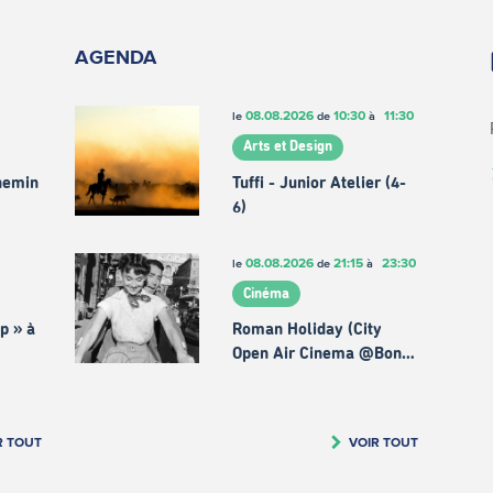
AGENDA
08.08.2026
10:30
11:30
le
de
à
Arts et Design
chemin
Tuffi - Junior Atelier (4-
6)
08.08.2026
21:15
23:30
le
de
à
Cinéma
p » à
Roman Holiday (City
Open Air Cinema @Bon…
R TOUT
VOIR TOUT