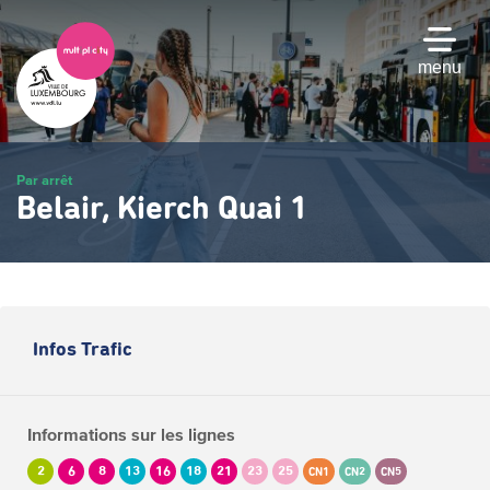
Passer
au
contenu
menu
principal
Par arrêt
Belair, Kierch Quai 1
Infos Trafic
Informations sur les lignes
2
6
8
13
16
18
21
23
25
CN1
CN2
CN5