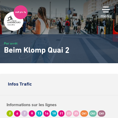
Passer
au
contenu
menu
principal
Par arrêt
Beim Klomp Quai 2
Infos Trafic
Informations sur les lignes
2
6
7
8
13
16
18
21
23
25
CN1
CN2
CN5