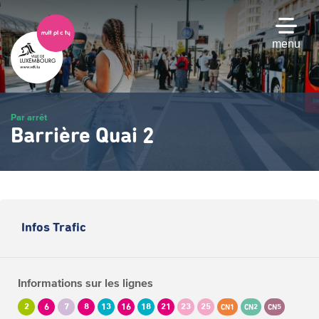
Passer
au
contenu
menu
principal
Par arrêt
Barrière Quai 2
Infos Trafic
Informations sur les lignes
2
6
7
8
13
16
18
21
23
25
CN1
CN2
CN5