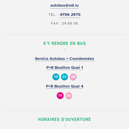
autobus@vdl.lu
4796 2975
TÉL. :
FAX : 29 68 08
S'Y RENDRE EN BUS
Service Autobus > Coordonnées
P+R Bouillon Quai 1
10
22
24
P+R Bouillon Quai 4
15
24
HORAIRES D'OUVERTURE