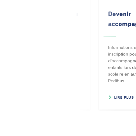
FAQ liée au Pedibus
Devenir
accompa
Réponses aux questions les
plus fréquemment posées :
Informations e
Comment les trajets du
inscription pou
Pedibus sont-ils planifiés et
d'accompagna
organisés ? Dois-je inscrire
enfants lors d
mon enfant tous les jours…
scolaire en au
Pedibus.
LIRE PLUS
LIRE PLUS