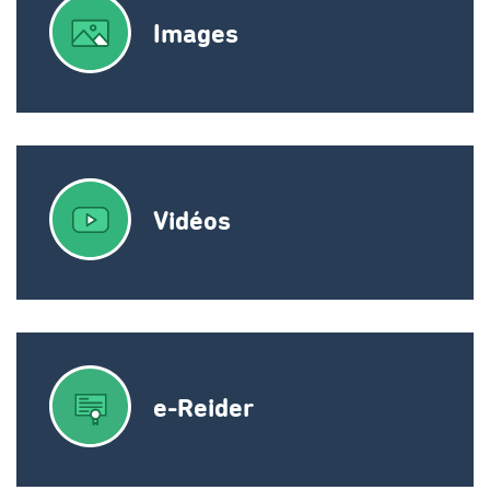
Images
Vidéos
e-Reider