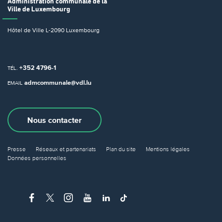
Administration communale
de la
Ville de Luxembourg
Hôtel de Ville
L-2090 Luxembourg
+352 4796-1
TÉL.
admcommunale@vdl.lu
EMAIL
Nous contacter
Presse
Réseaux et partenariats
Plan du site
Mentions légales
Données personnelles