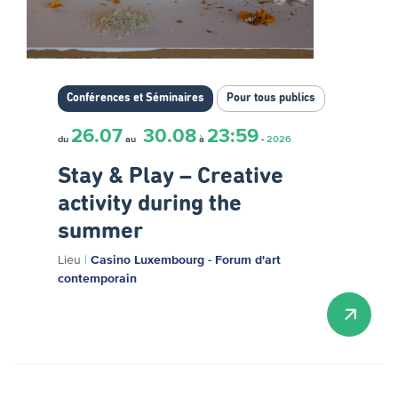
Conférences et Séminaires
Pour tous publics
26.07
30.08
23:59
du
au
à
-
2026
Stay & Play – Creative
activity during the
summer
Lieu
|
Casino Luxembourg - Forum d'art
contemporain