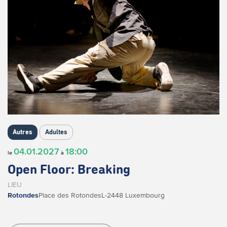
Autres
Adultes
04.01.2027
18:00
le
à
Open Floor: Breaking
LIEU
Rotondes
Place des Rotondes
L-2448 Luxembourg