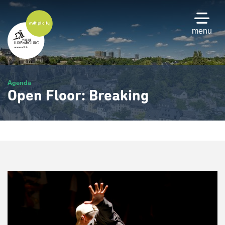
Passer
au
contenu
menu
principal
Agenda
Open Floor: Breaking