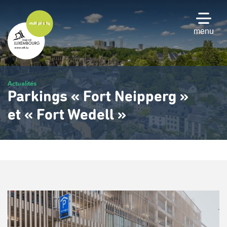
Passer
au
contenu
menu
principal
Actualités
Parkings « Fort Neipperg »
et « Fort Wedell »