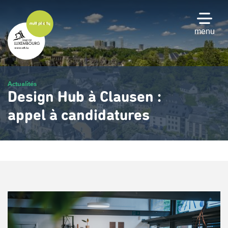
Passer
au
contenu
menu
principal
Actualités
Design Hub à Clausen :
appel à candidatures