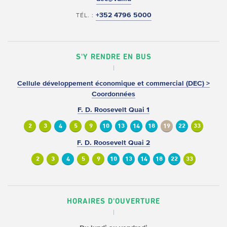
+352 4796 5000
TÉL. :
S'Y RENDRE EN BUS
Cellule développement économique et commercial (DEC) >
Coordonnées
F. D. Roosevelt Quai 1
2
3
4
5
9
10
13
14
18
19
22
33
F. D. Roosevelt Quai 2
2
3
4
5
9
10
13
14
18
22
33
HORAIRES D'OUVERTURE