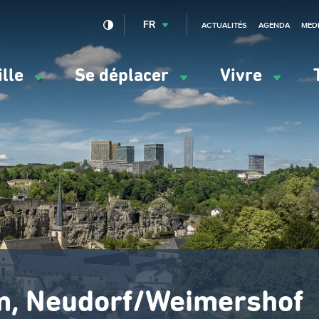
FR
ACTUALITÉS
AGENDA
MED
ille
Se déplacer
Vivre
vigation
ncipale
em, Neudorf/Weimershof