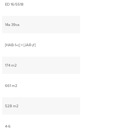
ED 16/5518
14a 39ca
[HAB-1•c] + [JAR-jf]
174 m2
661 m2
528 m2
4-6