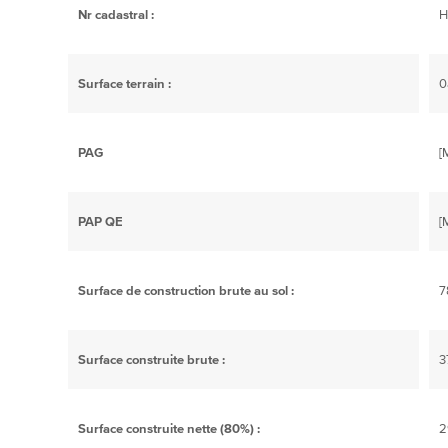
Nr cadastral :
H
Surface terrain :
0
PAG
[
PAP QE
[
Surface de construction brute au sol :
7
Surface construite brute :
3
Surface construite nette (80%) :
2