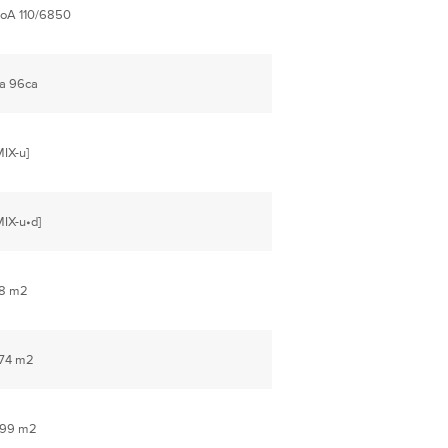
oA 110/6850
a 96ca
MIX-u]
MIX-u•d]
8 m2
74 m2
99 m2