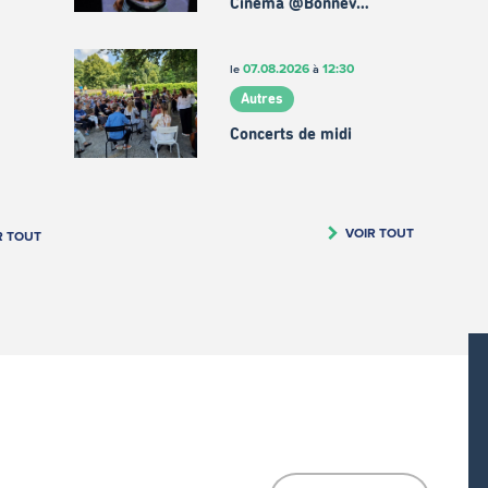
Cinema @Bonnev…
07.08.2026
12:30
le
à
Autres
Concerts de midi
VOIR TOUT
R TOUT