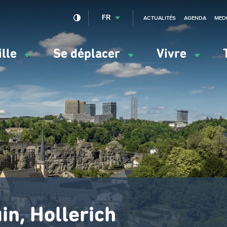
FR
ACTUALITÉS
AGENDA
MED
ille
Se déplacer
Vivre
vigation
ncipale
in, Hollerich