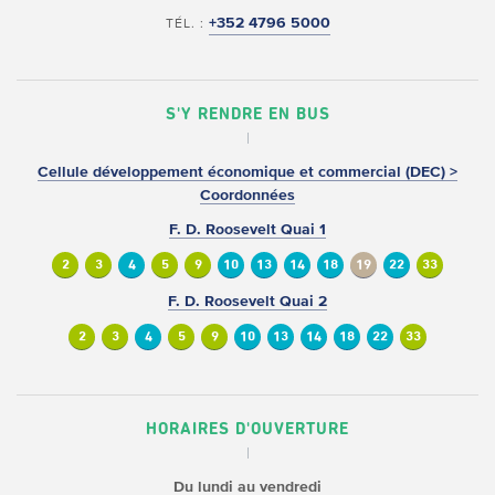
+352 4796 5000
TÉL. :
S'Y RENDRE EN BUS
Cellule développement économique et commercial (DEC) >
Coordonnées
F. D. Roosevelt Quai 1
2
3
4
5
9
10
13
14
18
19
22
33
F. D. Roosevelt Quai 2
2
3
4
5
9
10
13
14
18
22
33
HORAIRES D'OUVERTURE
Du lundi au vendredi