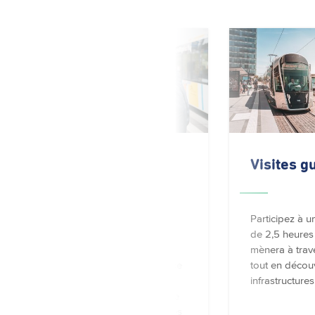
Vivons ensemble,
Visites g
bougeons
ensemble !
Participez à u
de 2,5 heures
mènera à trave
Campagne-média thématique
tout en découv
visant à sensibiliser le public
infrastructures
au respect mutuel, au civisme
et à la solidarité entre tous les