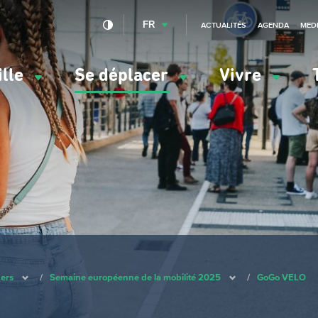
FR
ACTUALITÉS
AGENDA
MED
ille
Se déplacer
Vivre
vigation
ncipale
ers
/
Semaine européenne de la mobilité 2025
/
GoGo VELO