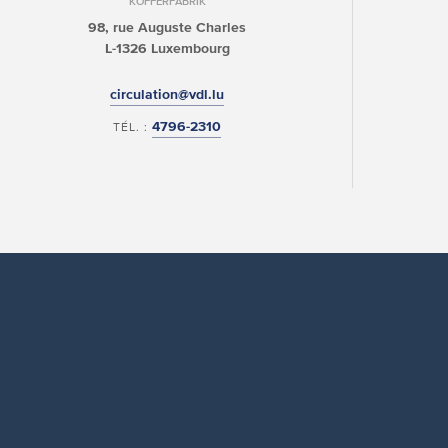
KOFFERFABRIK
98, rue Auguste Charles
L-1326 Luxembourg
circulation@vdl.lu
4796-2310
TÉL. :